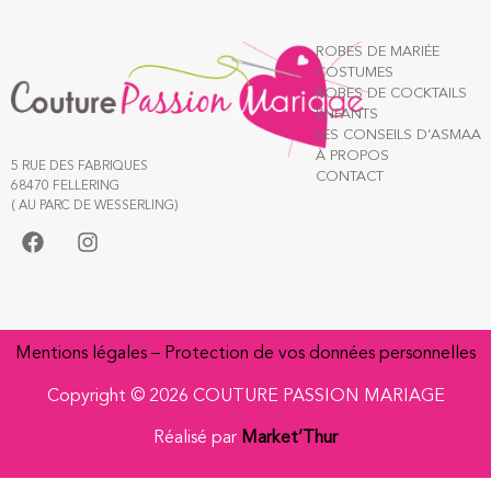
ROBES DE MARIÉE
COSTUMES
ROBES DE COCKTAILS
ENFANTS
LES CONSEILS D’ASMAA
À PROPOS
5 RUE DES FABRIQUES
CONTACT
68470 FELLERING
( AU PARC DE WESSERLING)
Mentions légales
–
Protection de vos données personnelles
Copyright © 2026 COUTURE PASSION MARIAGE
Réalisé par
Market’Thur