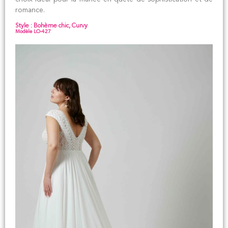
romance.
Style : Bohème chic, Curvy
Modèle LO-427