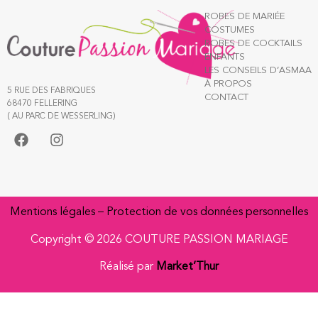
ROBES DE MARIÉE
COSTUMES
ROBES DE COCKTAILS
ENFANTS
LES CONSEILS D’ASMAA
À PROPOS
5 RUE DES FABRIQUES
CONTACT
68470 FELLERING
( AU PARC DE WESSERLING)
Mentions légales
–
Protection de vos données personnelles
Copyright © 2026 COUTURE PASSION MARIAGE
Réalisé par
Market’Thur